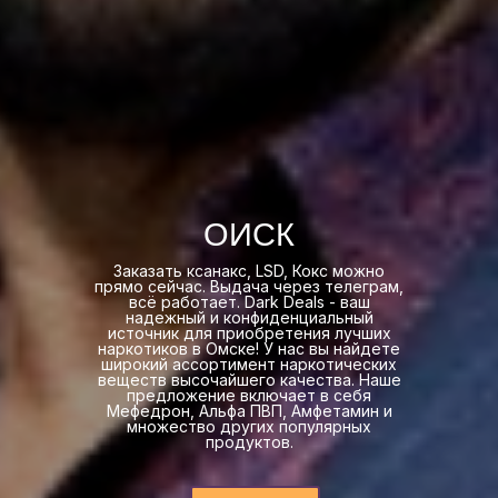
ОИСК
Заказать ксанакс, LSD, Кокс можно
прямо сейчас. Выдача через телеграм,
всё работает. Dark Deals - ваш
надежный и конфиденциальный
источник для приобретения лучших
наркотиков в Омске! У нас вы найдете
широкий ассортимент наркотических
веществ высочайшего качества. Наше
предложение включает в себя
Мефедрон, Альфа ПВП, Амфетамин и
множество других популярных
продуктов.